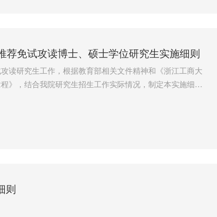
收推荐免试攻读博士、硕士学位研究生实施细则
免试攻读研究生工作，根据教育部相关文件精神和《浙江工商大
生章程》，结合我院研究生招生工作实际情况，制定本实施细
推荐免试攻读博士、硕士学位研究生复试及录取工作。具体人
长、纪委书记、教师代表为组员。
心健康，符合国家规定...
细则