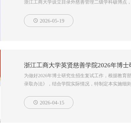
浙江工商大学设立目录外慈善管理二级学科硕博点，2
设慈善组织、慈善金融、企业慈善和国际慈善4个培
培养从事慈善项目管理、资金筹集、公关传播和行
2026-05-19
为国内慈善管理人才培养的领军者、慈善学术研究
台。在2...
浙江工商大学英贤慈善学院2026年博
为做好2026年博士研究生招生复试工作，根据教育
录取办法》，结合学院实际情况，特制定本实施细
一、工作原则
学院将坚持服务战略、按需招生、全面衡量、择优
2026-04-15
工作纪律，强化监督管理，优化考生服务，切实做好
二、组织管理
1.学院成立以院长和书记为共同第一责任人，分管副