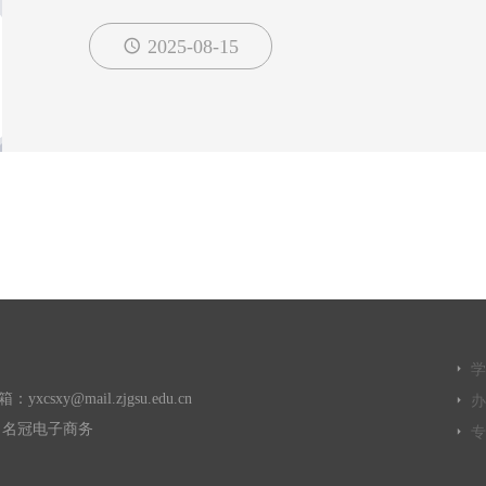
2025-08-15
学
y@mail.zjgsu.edu.cn
办
名冠电子商务
专