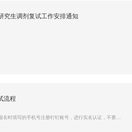
士研究生调剂复试工作安排通知
部分调剂名额。2026年全国硕士研究生招生“网上调剂意向
月8日开通，开放时间12小时。请有调剂意愿的考生及时登陆
试流程
网报名时填写的手机号注册钉钉账号，进行实名认证，不要换