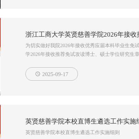
浙江工商大学英贤慈善学院2026年接
为切实做好我院2026年接收优秀应届本科毕业生
学2026年接收推荐免试攻读博士、硕士学位研究
则。
一、组织领导
2025-09-17
学院成立研究生招生工作领导小组，全面负责接收
员构成为：学院院长、学院党委书记为组长，副院
二、申请条件
1、拥护中国共产党的领导，品德良好，遵纪守法；身
英贤慈善学院本校直博生遴选工作实施
英贤慈善学院本校直博生遴选工作实施细则