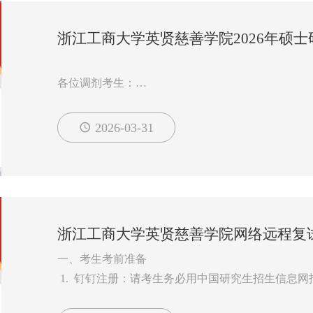
浙江工商大学英贤慈善学院2026年硕
各位调剂考生：
根据2026年学校招生计划和一志愿生源情况，我院有
采集系统”将在4月1日开通，“调剂服务系统”将于4
2026-03-31
并按照要求填报。
一、院接收调剂专业、缺额和申请条件
以下专业均为全日制学硕，
专业代码
专业名称
浙江工商大学英贤慈善学院网络远程复
调剂名额
统考科目要求
一、考生考前准备
慈善管理
1. 钉钉注册：请考生务必用中国研究生招生信息
1202Z5
号