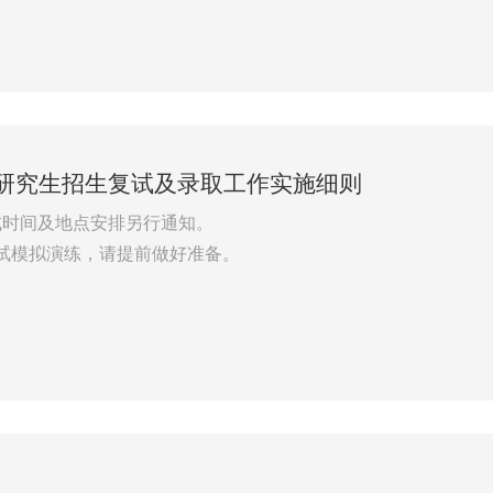
6研究生复试钉钉小组，请考生及时查看并确认。考生需进行实
”“资料包”上传工作。
士研究生招生复试及录取工作实施细则
试时间及地点安排另行通知。
复试模拟演练，请提前做好准备。