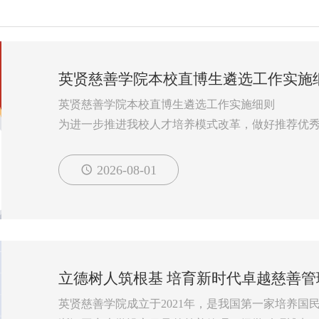
英贤慈善学院本校直博生遴选工作实施
英贤慈善学院本校直博生遴选工作实施细则
为进一步推进我校人才培养模式改革，做好推荐优
校研究生生源结构、提高博士研究生培养质量，根据浙
订本实施细则。
2026-08-01
一、组织领导
本学院博士研究生招生委员会负责实施本博士点由
为：学院院长、党委书记为组长，副院长、纪委书
二、遴选原则
坚持公平、公正、公开和...
立德树人筑根基 培育新时代卓越慈善管
英贤慈善学院成立于2021年，是我国第一家培养国