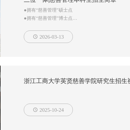
●拥有“慈善管理”硕士点
●拥有“慈善管理”博士点
●“专业+实践”双导师
●42个实践基地
2026-03-13
●全省共同富裕计算科学重点实验室
●浙江工商大学共同富裕可视化与政策仿真实验室
●与美国印第安纳大学等海内外院校建立合作关系
专业介绍
本专业旨在培养具有坚实的慈善品质、先进的慈善
浙江工商大学英贤慈善学院研究生招生
善转型升级的应用型、复合型卓越慈善管理人才。
奉献；专业才干方面，...
2025-10-24