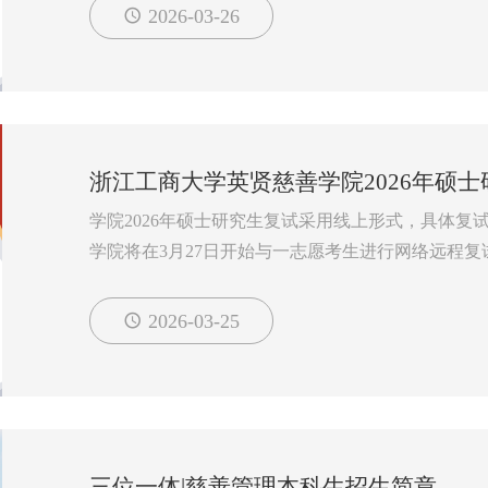
3
2．钉钉认证：学院工作人员将添加考生进入202
2026-03-26
101思政
人认证，请及时关注钉钉小秘书发来的信息。
...
3. 材料上传根据钉钉指令，完成 “信息确认”“承诺书
二、参加远程复试所需设备及环境要求
软硬件设备：可以支撑“...
浙江工商大学英贤慈善学院2026年硕
学院2026年硕士研究生复试采用线上形式，具体复
学院将在3月27日开始与一志愿考生进行网络远程
2026-03-25
三位一体|慈善管理本科生招生简章