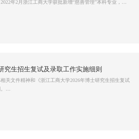
022年2月浙江工商大学获批新增“慈善管理”本科专业，下
养方向。学院遵循开放办学、学科交叉、产教融合的理念，
政管理等工作的应用型、复合型、创新型管理人才，致力于成
的引领者、慈善服务供应一流基地以及慈善事业卓越开放平
士研究生招生复试及录取工作实施细则
部相关文件精神和《浙江工商大学2026年博士研究生招生复试
则。
录取和宁缺毋滥的原则，严格执行政策，严把质量关口，严守
2026年博士研究生复试录取工作，确保公平、公正、科学。
院长为直接责任人，学院纪委书记参与的学院博士...