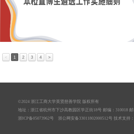
<
1
2
3
4
>
©2024 浙江工商大学英贤慈善学院 版权所有
地址：浙江省杭州市下沙高教园区学正街18号 邮编：310018 邮箱：yxcsx
浙ICP备05073962号
浙公网安备33011802000512号
技术支持：