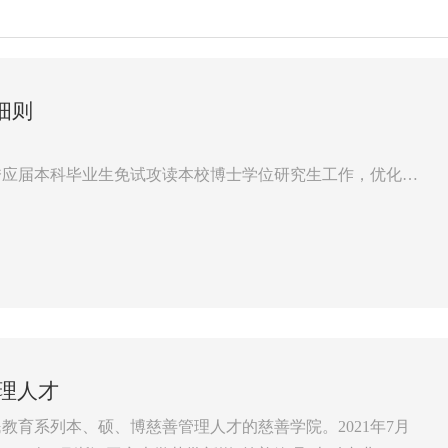
细则
秀应届本科毕业生免试攻读本校博士学位研究生工作，优化学
商大校办函〔2023〕68号文件要求，结合学院实际，特制
各学院推荐的本校直博生的遴选和录取工作。具体人员构成
记、教师代表为组员。
理人才
民教育系列本、硕、博慈善管理人才的慈善学院。2021年7月